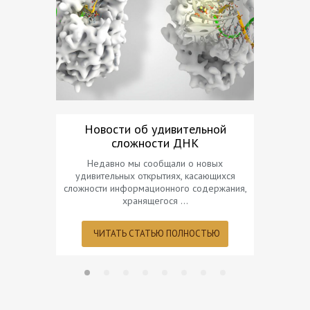
Новости об удивительной
Обольщени
сложности ДНК
Колдовст
Недавно мы сообщали о новых
Седьма
удивительных открытиях, касающихся
сложности информационного содержания,
ЧИТ
хранящегося …
ЧИТАТЬ СТАТЬЮ ПОЛНОСТЬЮ