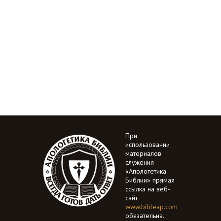
При
использовании
материалов
служения
«Апологетика
Библии» прямая
ссылка на веб-
сайт
www.bibleap.com
обязательна.