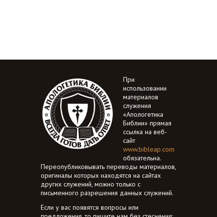
При
использовании
материалов
служения
«Апологетика
Библии» прямая
ссылка на веб-
сайт
www.bibleap.com
обязательна.
Переопубликовывать переводы материалов,
оригиналы которых находятся на сайтах
других служений, можно только с
письменного разрешения данных служений.
Если у вас появятся вопросы или
предложения, то пишите нам без стеснения: