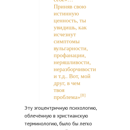
Приняв свою
истинную
ценность, ты
увидишь, как
исчезнут
симптомы
вульгарности,
профанации,
неряшливости,
неразборчивости
и т.д.. Вот, мой
друг, в чем
твоя
[8]
проблема»
Эту эгоцентричную психологию,
облечённую в христианскую
терминологию, было бы легко