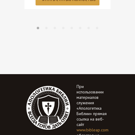
При
использовании
материалов
служения
«Апологетика
Библии» прямая
ссылка на веб-
сайт
www.bibleap.com