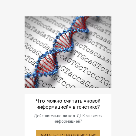
Что можно считать «новой
Возраст
информацией» в генетике?
Кольца Сату
ми
Действительно ли код ДНК является
информацией?
ЧИТ
ЧИТАТЬ СТАТЬЮ ПОЛНОСТЬЮ