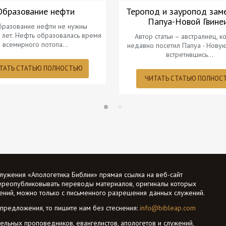
Образование нефти
Теропод и зауропод зам
Папуа-Новой Гвине
бразование нефти не нужны
 лет. Нефть образовалась время
Автор статьи – австралиец, к
всемирного потопа…
недавно посетил Папуа - Новую
встретившись…
ТАТЬ СТАТЬЮ ПОЛНОСТЬЮ
ЧИТАТЬ СТАТЬЮ ПОЛНОС
лужения «Апологетика Библии» прямая ссылка на веб-сайт
ереопубликовывать переводы материалов, оригиналы которых
жений, можно только с письменного разрешения данных служений.
 предложения, то пишите нам без стеснения:
info@bibleap.com
ельных проповедников, евангелистов, апологетов и служений,