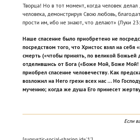
Творца! Но в тот момент, когда человек делал
человека, демонстрируя Свою любовь, благодат
прости им, ибо не знают, что делают» (Луки 23:3
Наше спасение было приобретено не посредст
посредством того, что Христос взял на себя 
смерть («чтобы принять, по великой Божьей д
отделившись от Бога («Боже Мой, Боже Мой! д
приобрел спасение человечеству. Как предск
возложил на Него грехи всех нас … Но Господ
мучению; когда же душа Его принесет жертву
Если в
[supsystic-social-sharing id='1']