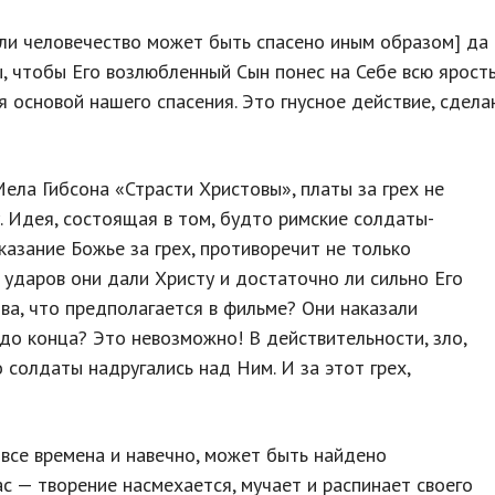
если человечество может быть спасено иным образом] да 
ы, чтобы Его возлюбленный Сын понес на Себе всю ярость 
ся основой нашего спасения. Это гнусное действие, сдел
Мела Гибсона «Страсти Христовы», платы за грех не
. Идея, состоящая в том, будто римские солдаты-
азание Божье за грех, противоречит не только
 ударов они дали Христу и достаточно ли сильно Его
тва, что предполагается в фильме? Они наказали
до конца? Это невозможно! В действительности, зло,
о солдаты надругались над Ним. И за этот грех,
 все времена и навечно, может быть найдено
с — творение насмехается, мучает и распинает своего