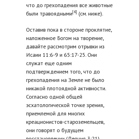
что до грехопадения все животные
[4]
были травоядными
(см. ниже).
Оставив пока в стороне проклятие,
наложенное Богом на творение,
давайте рассмотрим отрывки из
Исаии 11:6-9 и 65:17-25. Они
служат еще одним
подтверждением того, что до
грехопадения на Земле не было
никакой плотоядной активности.
Согласно одной общей
эсхатологической точке зрения,
приемлемой для многих
креационистов-староземельцев,
они говорят о будущем
восстановлении (Деяния 3:21).