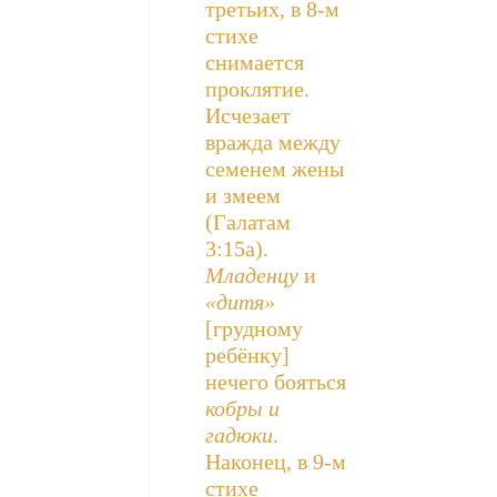
третьих, в 8-м
стихе
снимается
проклятие.
Исчезает
вражда между
семенем жены
и змеем
(Галатам
3:15а).
Младенцу
и
«дитя»
[грудному
ребёнку]
нечего бояться
кобры и
гадюки
.
Наконец, в 9-м
стихе