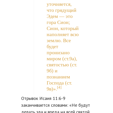
уточняется,
что грядущий
Эдем — это
гора Сион;
Сион, который
наполняет всю
землю. Все
будет
пронизано
миром (ст.9а),
святостью (ст.
9б) и
познанием
Господа (ст.
[4]
9в)».
Отрывок Исаия 11:6-9
заканчивается словами: «Не будут
делать зла и вреда на всей святой