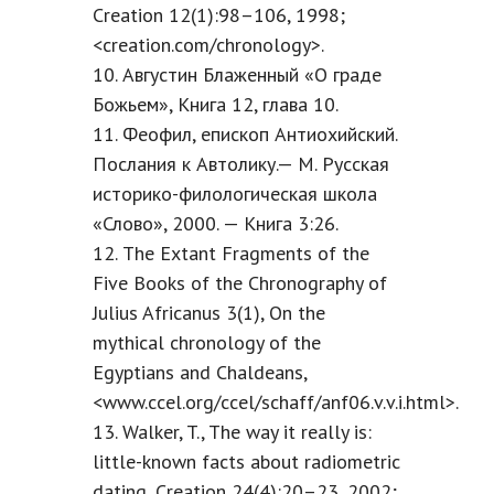
Creation 12(1):98–106, 1998;
<creation.com/chronology>.
10. Августин Блаженный «О граде
Божьем», Книга 12, глава 10.
11. Феофил, епископ Антиохийский.
Послания к Автолику.— М. Русская
историко-филологическая школа
«Слово», 2000. — Книга 3:26.
12. The Extant Fragments of the
Five Books of the Chronography of
Julius Africanus 3(1), On the
mythical chronology of the
Egyptians and Chaldeans,
<www.ccel.org/ccel/schaff/anf06.v.v.i.html>.
13. Walker, T., The way it really is:
little-known facts about radiometric
dating, Creation 24(4):20–23, 2002;