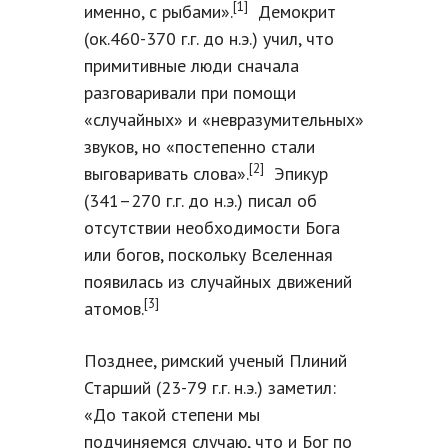
[1]
именно, с рыбами».
Демокрит
(ок.460-370 г.г. до н.э.) учил, что
примитивные люди сначала
разговаривали при помощи
«случайных» и «невразумительных»
звуков, но «постепенно стали
[2]
выговаривать слова».
Эпикур
(341–270 г.г. до н.э.) писал об
отсутствии необходимости Бога
или богов, поскольку Вселенная
появилась из случайных движений
[3]
атомов.
Позднее, римский ученый Плиний
Старший (23-79 г.г. н.э.) заметил:
«До такой степени мы
подчиняемся случаю, что и Бог по