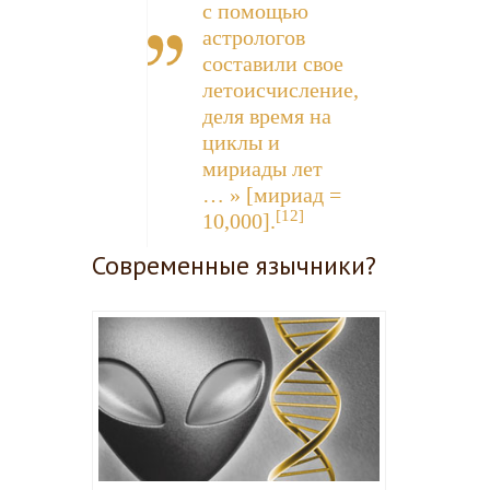
с помощью
астрологов
составили свое
летоисчисление,
деля время на
циклы и
мириады лет
… » [мириад =
[12]
10,000].
Современные язычники?