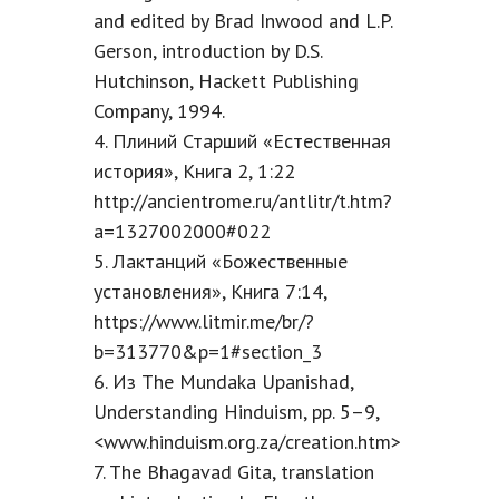
and edited by Brad Inwood and L.P.
Gerson, introduction by D.S.
Hutchinson, Hackett Publishing
Company, 1994.
4. Плиний Старший «Естественная
история», Книга 2, 1:22
http://ancientrome.ru/antlitr/t.htm?
a=1327002000#022
5. Лактанций «Божественные
установления», Книга 7:14,
https://www.litmir.me/br/?
b=313770&p=1#section_3
6. Из The Mundaka Upanishad,
Understanding Hinduism, pp. 5–9,
<www.hinduism.org.za/creation.htm>
7. The Bhagavad Gita, translation