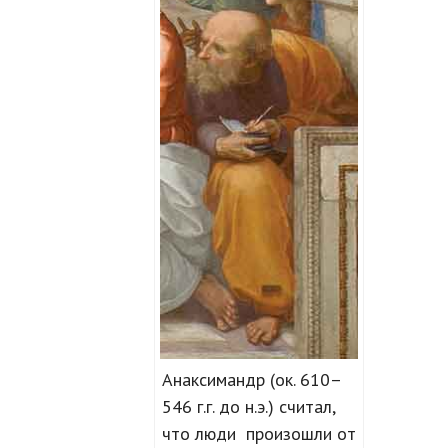
Анаксимандр (ок. 610–
546 г.г. до н.э.) считал,
что люди произошли от