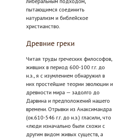
либеральным подходом,
пытающимся соединить
натурализм и библейское
христианство.
Древние греки
Читая труды греческих философов,
живших в период 600-100 г.г. до
н.э., я с изумлением обнаружил в
них простейшие теории эволюции и
древности мира — задолго до
Дарвина и предположений нашего
времени. Отрывки из Анаксимандра
(ок.610-546 г.г. до н.э.) гласили, что
«люди изначально были схожи с
другим видом живых существ, а