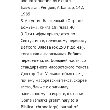
and introduction by Eknath
Easwaran, Penguin, Arkana, p. 142,
1985.
8. Августин Блаженный «О граде
Божьем», Книга 18, глава 40.
9. Эти цифры приводятся по
Септуагинте, греческому переводу
Ветхого Завета (ок.250 г. до н.э.),
тогда как англоязычная Библия
переведена, по большей части, со
стандартного масоретского текста.
Доктор Пит Уильямс объясняет,
почему масоретский текст, скорее
всего, ближе к оригиналу,
написанному на иврите, в статье
‘Some remarks preliminary to a
Biblical chronology’, Journal of