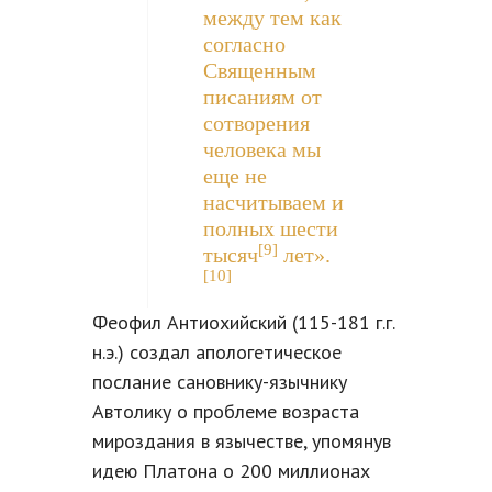
между тем как
согласно
Священным
писаниям от
сотворения
человека мы
еще не
насчитываем и
полных шести
[9]
тысяч
лет».
[10]
Феофил Антиохийский (115-181 г.г.
н.э.) создал апологетическое
послание сановнику-язычнику
Автолику о проблеме возраста
мироздания в язычестве, упомянув
идею Платона о 200 миллионах