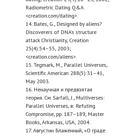
Radiometric Dating Q&A
<creation.com/dating>.
14. Bates, G., Designed by aliens?
Discoverers of DNA’s structure
attack Christianity, Creation
25(4):54–55, 2003;
<creation.com/aliens>.
15. Tegmark, M., Parallel Universes,
Scientific American 288(5):31–41,
May 2003.
16. Ненаучная и предвзятая
теория. См. Sarfati, J., Multiverses:
Parallel Universes, в: Refuting
Compromise, pp. 187–189, Master
Books, Arkansas, USA, 2004.
17. Августин Блаженный, «О граде