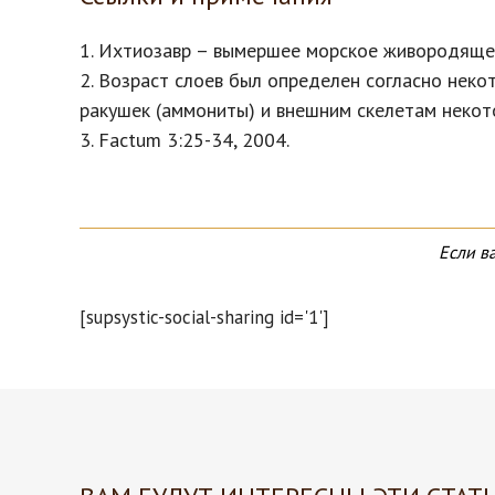
1. Ихтиозавр – вымершее морское живородяще
2. Возраст слоев был определен согласно нек
ракушек (аммониты) и внешним скелетам некот
3. Factum 3:25-34, 2004.
Если в
[supsystic-social-sharing id='1']