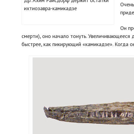
Др. Ахим Райсдорф держит остатки
Очень
ихтиозавра-камикадзе
приде
Он пр
смерти), оно начало тонуть. Увеличивающееся 
быстрее, как пикирующий «камикадзе». Когда он