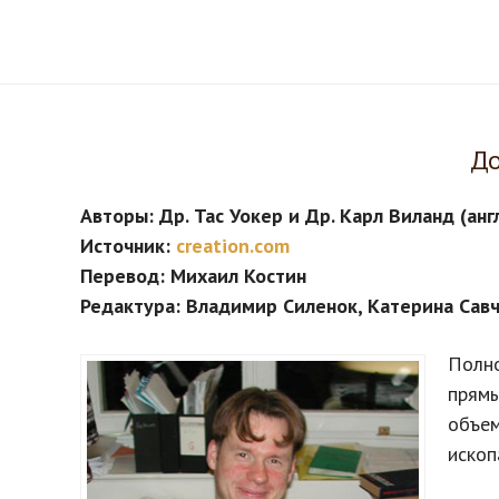
До
Авторы: Др. Тас Уокер и Др. Карл Виланд (анг
Источник:
creation.com
Перевод: Михаил Костин
Редактура: Владимир Силенок, Катерина Сав
Полно
прямы
объем
ископ