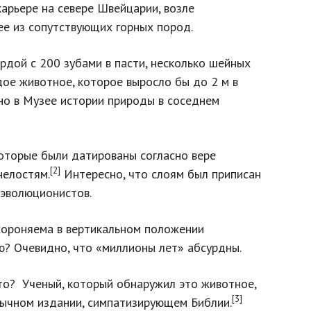
карьере на севере Швейцарии, возле
ее из сопутствующих горных пород.
ордой с 200 зубами в пасти, несколько шейных
дое животное, которое выросло бы до 2 м в
лено в Музее истории природы в соседнем
которые были датированы согласно вере
[2]
нелостям.
Интересно, что слоям был приписан
 эволюционистов.
хороняема в вертикальном положении
ю? Очевидно, что «миллионы лет» абсурдны.
это? Ученый, который обнаружил это животное,
[3]
ычном издании, симпатизирующем Библии.