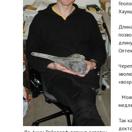
Геоло
Хаунш
Длина
позво
длину
Олтен
Череп
эволю
«возр
Можно
медле
Так к
докто