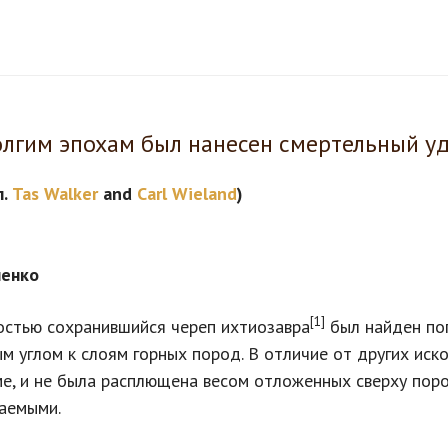
лгим эпохам был нанесен смертельный у
л.
Tas Walker
and
Carl Wieland
)
ченко
[1]
стью сохранившийся череп ихтиозавра
был найден пог
м углом к слоям горных пород. В отличие от других иск
е, и не была расплющена весом отложенных сверху поро
аемыми.