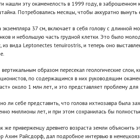
ги нашли эту окаменелость в 1999 году, в заброшенном 
тайна. Потребовались месяцы, чтобы аккуратно вынуть 
 экземпляра 37 см, включает в себя голову с длинной м
нков и небольшую часть грудной клетки. Это было моло
, из вида Leptonectes tenuirostris, и теперь оно выстав
е.
 вертикальным образом пересекал геологические слои, 
ционистов, по содержащимся в них руководящим окаме
аст» около 1 млн лет, и это представляет проблему для
 ли себе представить, что голова ихтиозавра была за
нно миллионы лет, и при этом сохранилась бы полность
ак же приверженцу древнего возраста земли объяснить 
р Ахим Райсдорф, дал подробное интервью в немецкояз