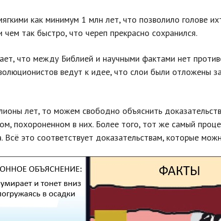
ягкими как минимум 1 млн лет, что позволило голове их
 чем так быстро, что череп прекрасно сохранился.
ет, что между Библией и научными фактами нет противо
волюционистов ведут к идее, что слои были отложены за
лионы лет, то можем свободно объяснить доказательст
ом, похороненном в них. Более того, тот же самый проц
ла. Всё это соответствует доказательствам, которые мож