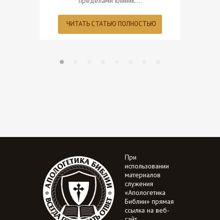
пределами клиник.…
ЧИТАТЬ СТАТЬЮ ПОЛНОСТЬЮ
ЧИТ
При
использовании
материалов
служения
«Апологетика
Библии» прямая
ссылка на веб-
сайт