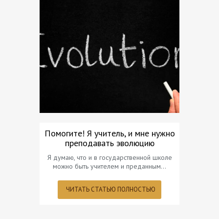
Помогите! Я учитель, и мне нужно
«Кру
преподавать эволюцию
разв
Я думаю, что и в государственной школе
В совр
можно быть учителем и преданным…
происходят
вс
ЧИТАТЬ СТАТЬЮ ПОЛНОСТЬЮ
ЧИТ