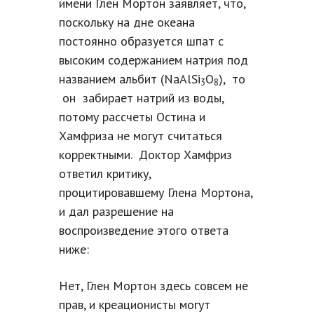
имени Глен Мортон заявляет, что,
поскольку на дне океана
постоянно образуется шпат с
высоким содержанием натрия под
названием альбит (NaAlSi
O
), то
3
8
он забирает натрий из воды,
потому рассчеты Остина и
Хамфриза не могут считаться
корректными. Доктор Хамфриз
ответил критику,
процитировавшему Глена Мортона,
и дал разрешение на
воспроизведение этого ответа
ниже:
Нет, Глен Мортон здесь совсем не
прав, и креационисты могут