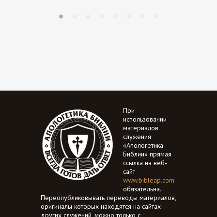
При
использовании
материалов
служения
«Апологетика
Библии» прямая
ссылка на веб-
сайт
www.bibleap.com
обязательна.
Переопубликовывать переводы материалов,
оригиналы которых находятся на сайтах
других служений, можно только с