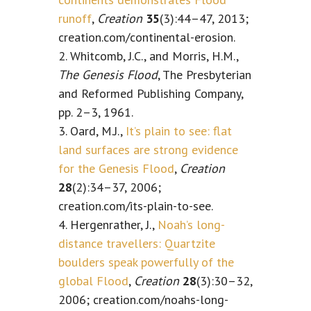
runoff
,
Creation
35
(3):44–47, 2013;
creation.com/continental-erosion.
2. Whitcomb, J.C., and Morris, H.M.,
The Genesis Flood
, The Presbyterian
and Reformed Publishing Company,
pp. 2–3, 1961.
3. Oard, M.J.,
It’s plain to see: flat
land surfaces are strong evidence
for the Genesis Flood
,
Creation
28
(2):34–37, 2006;
creation.com/its-plain-to-see.
4. Hergenrather, J.,
Noah’s long-
distance travellers: Quartzite
boulders speak powerfully of the
global Flood
,
Creation
28
(3):30–32,
2006; creation.com/noahs-long-