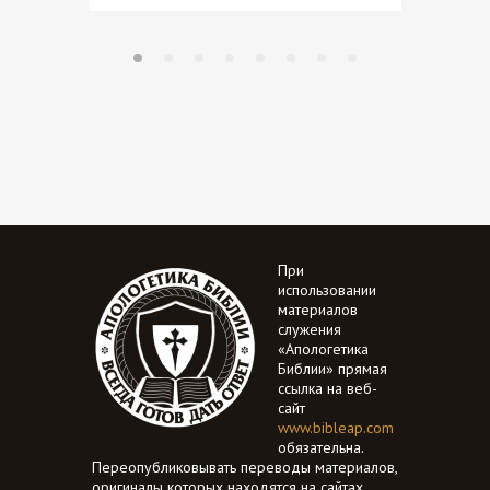
При
использовании
материалов
служения
«Апологетика
Библии» прямая
ссылка на веб-
сайт
www.bibleap.com
обязательна.
Переопубликовывать переводы материалов,
оригиналы которых находятся на сайтах