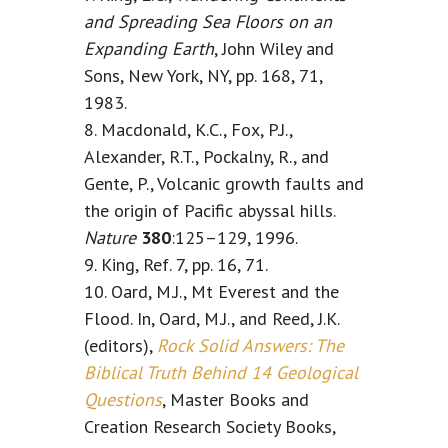
and Spreading Sea Floors on an
Expanding Earth
, John Wiley and
Sons, New York, NY, pp. 168, 71,
1983.
8. Macdonald, K.C., Fox, P.J.,
Alexander, R.T., Pockalny, R., and
Gente, P., Volcanic growth faults and
the origin of Pacific abyssal hills.
Nature
380
:125–129, 1996.
9. King, Ref. 7, pp. 16, 71.
10. Oard, M.J., Mt Everest and the
Flood. In, Oard, M.J., and Reed, J.K.
(editors),
Rock Solid Answers: The
Biblical Truth Behind 14 Geological
Questions
, Master Books and
Creation Research Society Books,