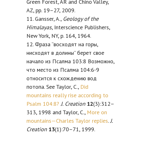
Green Forest, AR and Chino Valley,
AZ, pp. 19–27, 2009.
11. Gansser, A.,
Geology of the
Himalayas
, Interscience Publishers,
New York, NY, p. 164, 1964.
12. Фраза “восходят на горы,
нисходят в долины” берет свое
начало из Псалма 103:8 Возможно,
что место из Псалма 104:6-9
относится к схождению вод
потопа. See Taylor, C.,
Did
mountains really rise according to
Psalm 104:8?
J. Creation
12
(3):312–
313, 1998 and Taylor, C.,
More on
mountains—Charles Taylor replies
.
J.
Creation
13
(1):70–71, 1999.