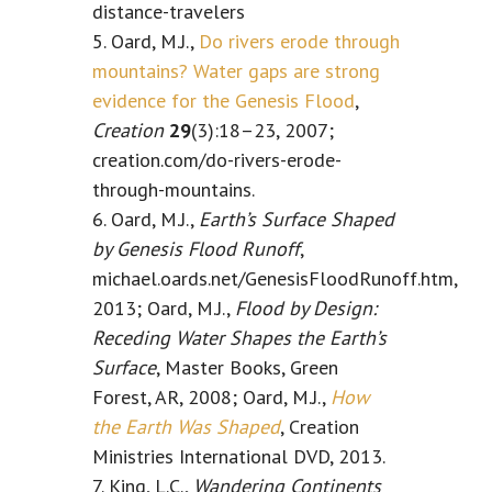
distance-travelers
5. Oard, M.J.,
Do rivers erode through
mountains? Water gaps are strong
evidence for the Genesis Flood
,
Creation
29
(3):18–23, 2007;
creation.com/do-rivers-erode-
through-mountains.
6. Oard, M.J.,
Earth’s Surface Shaped
by Genesis Flood Runoff
,
michael.oards.net/GenesisFloodRunoff.htm,
2013; Oard, M.J.,
Flood by Design:
Receding Water Shapes the Earth’s
Surface
, Master Books, Green
Forest, AR, 2008; Oard, M.J.,
How
the Earth Was Shaped
, Creation
Ministries International DVD, 2013.
7. King, L.C.,
Wandering Continents