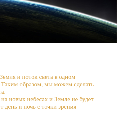
Земля и поток света в одном
. Таким образом, мы можем сделать
а.
 на новых небесах и Земле не будет
т день и ночь с точки зрения