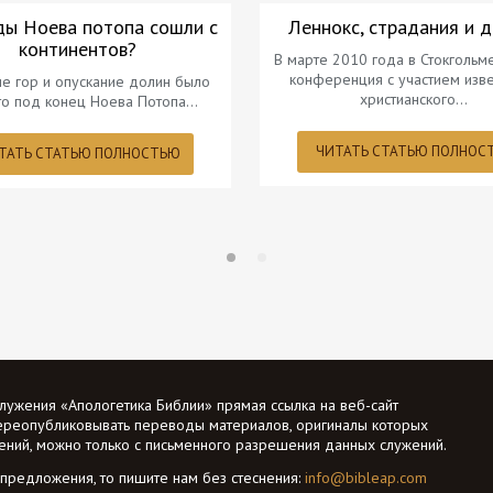
ды Ноева потопа сошли с
Леннокс, страдания и 
континентов?
В марте 2010 года в Стокголь
конференция с участием изв
е гор и опускание долин было
христианского…
что под конец Ноева Потопа…
ЧИТАТЬ СТАТЬЮ ПОЛНОС
ТАТЬ СТАТЬЮ ПОЛНОСТЬЮ
лужения «Апологетика Библии» прямая ссылка на веб-сайт
ереопубликовывать переводы материалов, оригиналы которых
жений, можно только с письменного разрешения данных служений.
 предложения, то пишите нам без стеснения:
info@bibleap.com