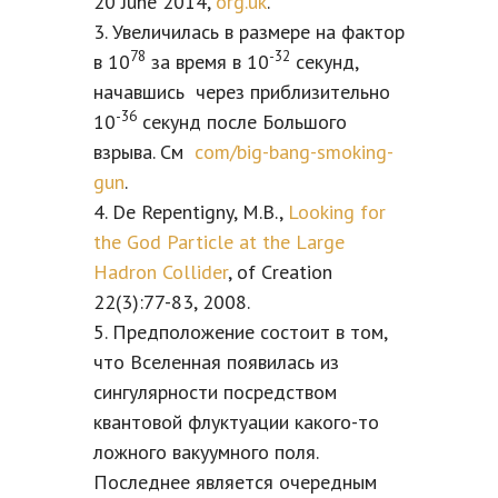
20 June 2014,
org.uk
.
3. Увеличилась в размере на фактор
78
-32
в 10
за время в 10
секунд,
начавшись через приблизительно
-36
10
секунд после Большого
взрыва. См
com/big-bang-smoking-
gun
.
4. De Repentigny, M.B.,
Looking for
the God Particle at the Large
Hadron Collider
, of Creation
22(3):77-83, 2008.
5. Предположение состоит в том,
что Вселенная появилась из
сингулярности посредством
квантовой флуктуации какого-то
ложного вакуумного поля.
Последнее является очередным