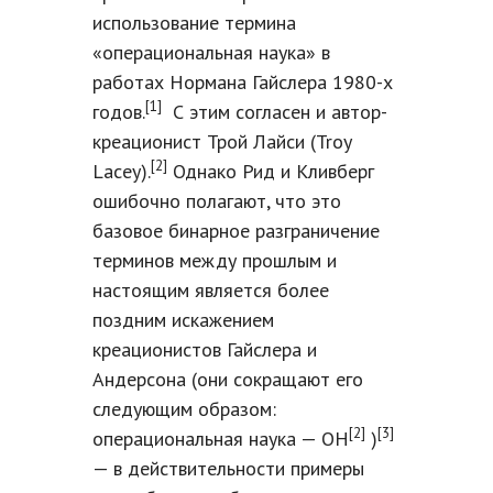
использование термина
«операциональная наука» в
работах Нормана Гайслера 1980-х
[1]
годов.
С этим согласен и автор-
креационист Трой Лайси (Troy
[2]
Lacey).
Однако Рид и Кливберг
ошибочно полагают, что это
базовое бинарное разграничение
терминов между прошлым и
настоящим является более
поздним искажением
креационистов Гайслера и
Андерсона (они сокращают его
следующим образом:
[2]
[3]
операциональная наука — ОН
)
— в действительности примеры