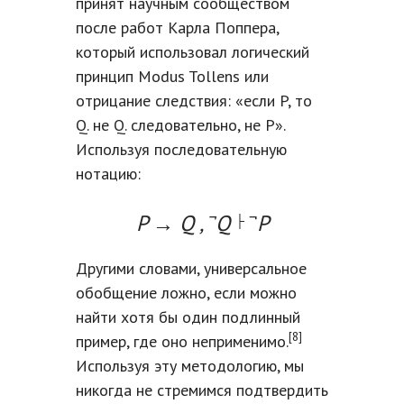
принят научным сообществом
после работ Карла Поппера,
который использовал логический
принцип Modus Tollens или
отрицание следствия: «если P, то
Q. не Q. следовательно, не P».
Используя последовательную
нотацию:
¬
¬
P → Q ,
Q
P
├
Другими словами, универсальное
обобщение ложно, если можно
найти хотя бы один подлинный
[8]
пример, где оно неприменимо.
Используя эту методологию, мы
никогда не стремимся подтвердить