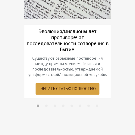
Эволюция/миллионы лет
Созда
противоречат
Ни в
последовательности сотворения в
«искус
Бытие
Существуют серьезные противоречия
между прямым чтением Писания и
ЧИТ
последовательностью, утверждаемой
униформистской/эволюционной «наукой».
ЧИТАТЬ СТАТЬЮ ПОЛНОСТЬЮ