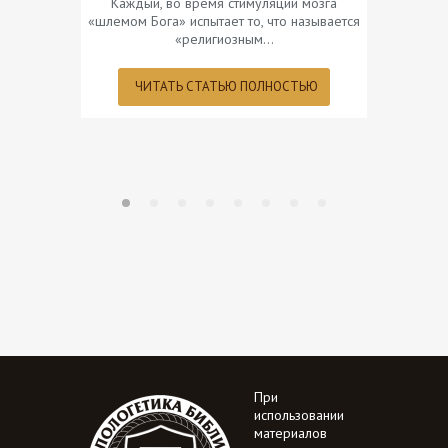
Каждый, во время стимуляции мозга
«шлемом Бога» испытает то, что называется
Наибо
«религиозным…
современн
опускать
ЧИТАТЬ СТАТЬЮ ПОЛНОСТЬЮ
ЧИТ
При
использовании
материалов