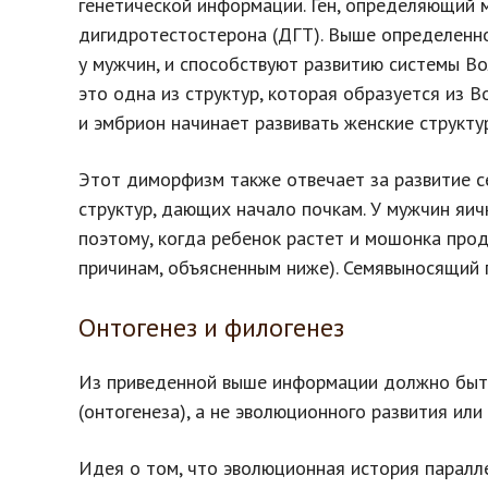
генетической информации. Ген, определяющий м
дигидротестостерона (ДГТ). Выше определенно
у мужчин, и способствуют развитию системы Во
это одна из структур, которая образуется из 
и эмбрион начинает развивать женские структу
Этот диморфизм также отвечает за развитие с
структур, дающих начало почкам. У мужчин яичк
поэтому, когда ребенок растет и мошонка продв
причинам, объясненным ниже). Семявыносящий 
Онтогенез и филогенез
Из приведенной выше информации должно быть
(онтогенеза), а не эволюционного развития или 
Идея о том, что эволюционная история паралл