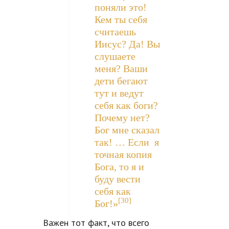
поняли это!
Кем ты себя
считаешь
Иисус? Да! Вы
слушаете
меня? Ваши
дети бегают
тут и ведут
себя как боги?
Почему нет?
Бог мне сказал
так! … Если я
точная копия
Бога, то я и
буду вести
себя как
[30]
Бог!»
Важен тот факт, что всего