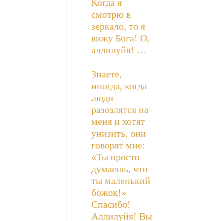
Когда я
смотрю в
зеркало, то я
вижу Бога! О,
аллилуйя! …
Знаете,
иногда, когда
люди
разозлятся на
меня и хотят
унизить, они
говорят мне:
«Ты просто
думаешь, что
ты маленький
божок!»
Спасибо!
Аллилуйя! Вы