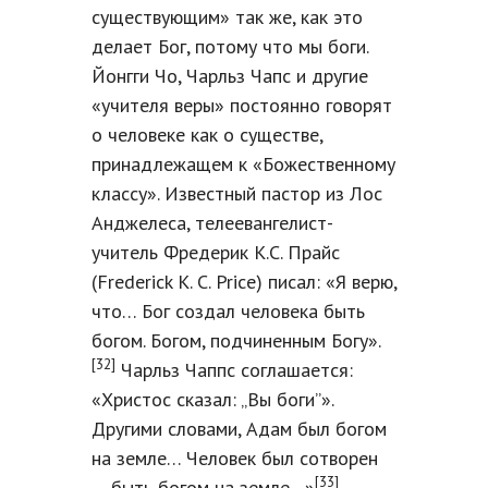
существующим» так же, как это
делает Бог, потому что мы боги.
Йонгги Чо, Чарльз Чапс и другие
«учителя веры» постоянно говорят
о человеке как о существе,
принадлежащем к «Божественному
классу». Известный пастор из Лос
Анджелеса, телеевангелист-
учитель Фредерик К.С. Прайс
(Frederick K. C. Price) писал: «Я верю,
что… Бог создал человека быть
богом. Богом, подчиненным Богу».
[32]
Чарльз Чаппс соглашается:
«Христос сказал: „Вы боги”».
Другими словами, Адам был богом
на земле… Человек был сотворен
[33]
… быть богом на земле…»