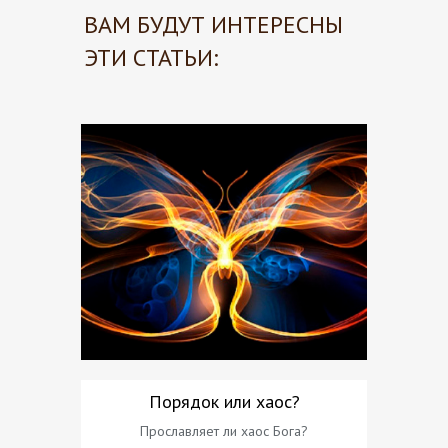
ВАМ БУДУТ ИНТЕРЕСНЫ
ЭТИ СТАТЬИ:
Порядок или хаос?
Как д
букваль
Прославляет ли хаос Бога?
создан