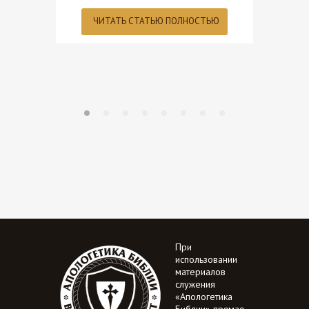
Земля у
ЧИТАТЬ СТАТЬЮ ПОЛНОСТЬЮ
относите
ЧИТ
При
использовании
материалов
служения
«Апологетика
Библии» прямая